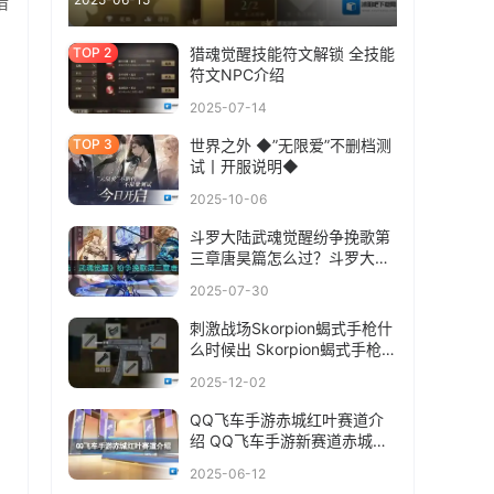
猎
猎魂觉醒技能符文解锁 全技能
符文NPC介绍
2025-07-14
世界之外 ◆”无限爱”不删档测
试丨开服说明◆
2025-10-06
斗罗大陆武魂觉醒纷争挽歌第
三章唐昊篇怎么过？斗罗大陆
武魂觉醒纷争挽歌第三章唐昊
2025-07-30
篇通关攻略
刺激战场Skorpion蝎式手枪什
么时候出 Skorpion蝎式手枪上
线时间介绍
2025-12-02
QQ飞车手游赤城红叶赛道介
绍 QQ飞车手游新赛道赤城红
叶
2025-06-12