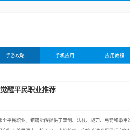
务办公
媒体影音
学习教育
拍照美颜
它游戏
冒险解谜
动作游戏
卡牌游戏
全相关
应用软件
影音软件
插件下载
手游攻略
手机应用
应用教程
合其它
软件教程
觉醒平民职业推荐
哪个平民职业。猎魂觉醒提供了双剑、法杖、战刀、弓箭和拳甲