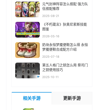
元气封神阵容怎么搭配 强力队
伍搭配推荐
2025-08-21
《不朽箴言》狄奥尼索斯技能
图鉴
，
2026-05-16
奶块永恒梦魇便鞋怎么得 永恒
梦魇便鞋合成配方介绍
2025-07-18
第五人格门之钥怎么用 祭司门
之钥使用技巧
2025-10-11
相关手游
更新手游