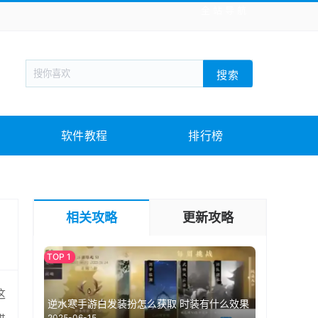
全站导航
新闻阅读
旅游出行
生活实用
社交聊天
搜索
回合网游
战棋游戏
枪战射击
模拟经营
教育教学
游戏娱乐
系统软件
素材下载
软件教程
排行榜
相关攻略
更新攻略
这
逆水寒手游白发装扮怎么获取 时装有什么效果
2025-06-15