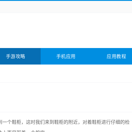
务办公
媒体影音
学习教育
拍照美颜
它游戏
冒险解谜
动作游戏
卡牌游戏
全相关
应用软件
影音软件
插件下载
手游攻略
手机应用
应用教程
合其它
软件教程
到一个鞋柜，这时我们来到鞋柜的附近，对着鞋柜进行仔细的检