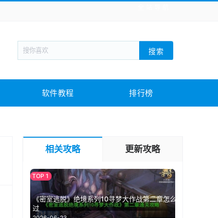
全站导航
新闻阅读
旅游出行
生活实用
社交聊天
搜索
回合网游
战棋游戏
枪战射击
模拟经营
教育教学
游戏娱乐
系统软件
素材下载
软件教程
排行榜
相关攻略
更新攻略
《密室逃脱》绝境系列10寻梦大作战第二章怎么
过
2026-06-23