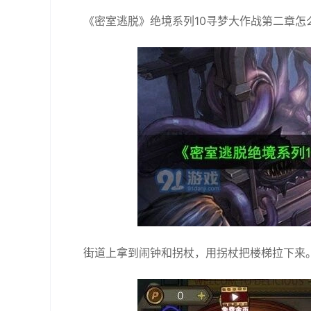
《密室逃脱》绝境系列10寻梦大作战第二章怎
街道上拿到闹钟和拐杖，用拐杖把楼梯拉下来