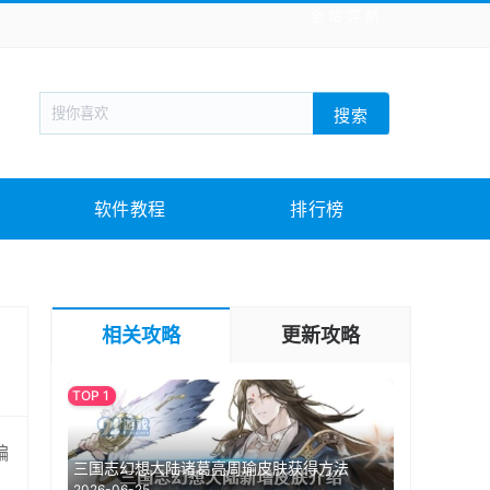
全站导航
新闻阅读
旅游出行
生活实用
社交聊天
搜索
回合网游
战棋游戏
枪战射击
模拟经营
教育教学
游戏娱乐
系统软件
素材下载
软件教程
排行榜
相关攻略
更新攻略
编
三国志幻想大陆诸葛亮周瑜皮肤获得方法
2026-06-25