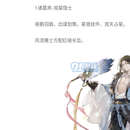
1.诸葛亮-观星隐士
摇鹅羽扇，出谋划策。星宿挂件，观天占星。
风流雅士方配红绫长坠。