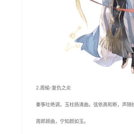
2.周瑜-复仇之炎
秦筝吐绝调，玉柱扬清曲。弦依高和断，声随
周郎顾曲，宁知颜如玉。