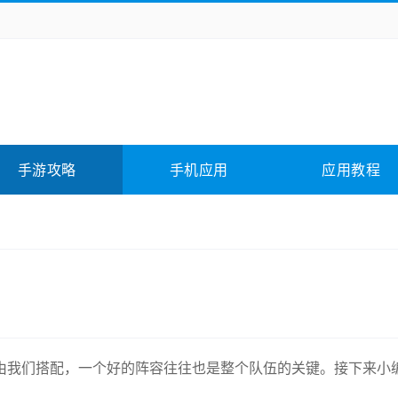
务办公
媒体影音
学习教育
拍照美颜
它游戏
冒险解谜
动作游戏
卡牌游戏
全相关
应用软件
影音软件
插件下载
手游攻略
手机应用
应用教程
合其它
软件教程
由我们搭配，一个好的阵容往往也是整个队伍的关键。接下来小