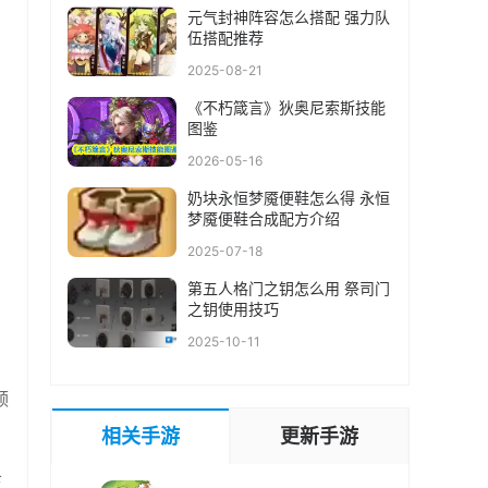
元气封神阵容怎么搭配 强力队
伍搭配推荐
2025-08-21
《不朽箴言》狄奥尼索斯技能
图鉴
2026-05-16
奶块永恒梦魇便鞋怎么得 永恒
梦魇便鞋合成配方介绍
2025-07-18
第五人格门之钥怎么用 祭司门
之钥使用技巧
2025-10-11
领
相关手游
更新手游
卡