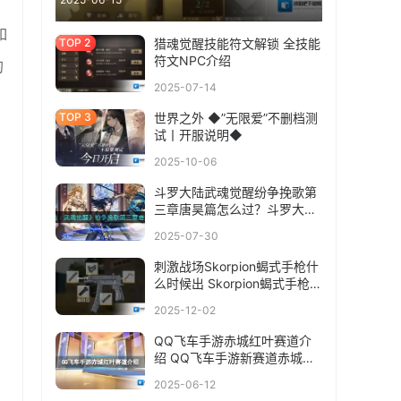
如
猎魂觉醒技能符文解锁 全技能
符文NPC介绍
的
2025-07-14
世界之外 ◆”无限爱”不删档测
试丨开服说明◆
2025-10-06
斗罗大陆武魂觉醒纷争挽歌第
三章唐昊篇怎么过？斗罗大陆
武魂觉醒纷争挽歌第三章唐昊
2025-07-30
篇通关攻略
刺激战场Skorpion蝎式手枪什
么时候出 Skorpion蝎式手枪上
线时间介绍
2025-12-02
QQ飞车手游赤城红叶赛道介
绍 QQ飞车手游新赛道赤城红
叶
2025-06-12