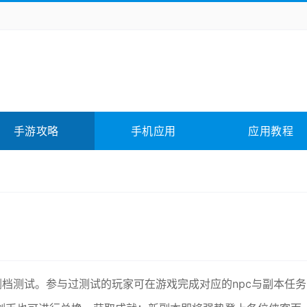
务办公
媒体影音
学习教育
拍照美颜
它游戏
冒险解谜
动作游戏
卡牌游戏
全相关
应用软件
影音软件
插件下载
手游攻略
手机应用
应用教程
合其它
软件教程
删档测试。参与过测试的玩家可在游戏完成对应的npc与副本任务