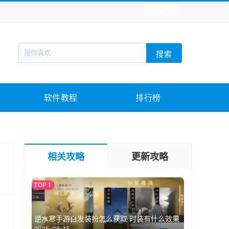
全站导航
新闻阅读
旅游出行
生活实用
社交聊天
搜索
回合网游
战棋游戏
枪战射击
模拟经营
教育教学
游戏娱乐
系统软件
素材下载
软件教程
排行榜
相关攻略
更新攻略
逆水寒手游白发装扮怎么获取 时装有什么效果
2025-06-15