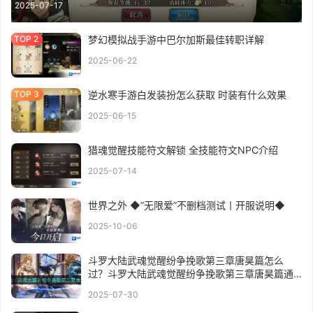
2025-07-17
梦幻模拟战手游中巴尔加斯最佳转职详解
2025-06-22
逆水寒手游白发装扮怎么获取 时装有什么效果
2025-06-15
猎魂觉醒技能符文解锁 全技能符文NPC介绍
2025-07-14
世界之外 ◆”无限爱”不删档测试丨开服说明◆
2025-10-06
斗罗大陆武魂觉醒纷争挽歌第三章唐昊篇怎么
过？斗罗大陆武魂觉醒纷争挽歌第三章唐昊篇通
关攻略
2025-07-30