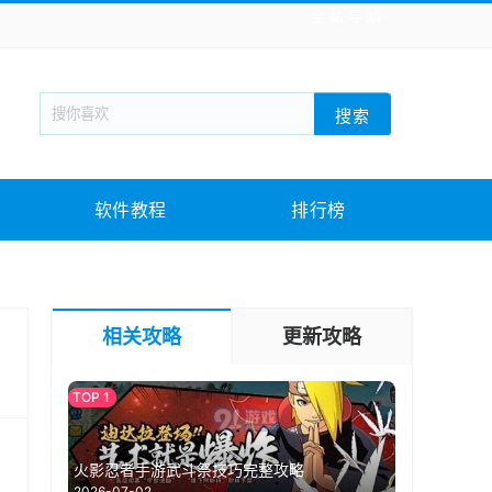
全站导航
新闻阅读
旅游出行
生活实用
社交聊天
搜索
回合网游
战棋游戏
枪战射击
模拟经营
教育教学
游戏娱乐
系统软件
素材下载
软件教程
排行榜
相关攻略
更新攻略
的
火影忍者手游武斗祭技巧完整攻略
2026-07-02