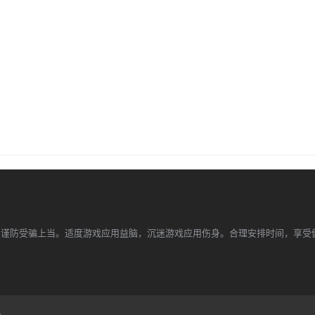
，谨防受骗上当。适度游戏应用益脑，沉迷游戏应用伤身。合理安排时间，享受