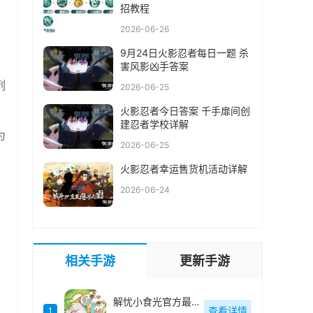
招教程
2026-06-26
9月24日火影忍者每日一题 杀
，
害风影凶手答案
列
2026-06-25
，
火影忍者今日答案 千手扉间创
建忍者学校详解
为
2026-06-25
火影忍者幸运售货机活动详解
2026-06-24
相关手游
更新手游
解忧小食光官方最新版
查看详情
1