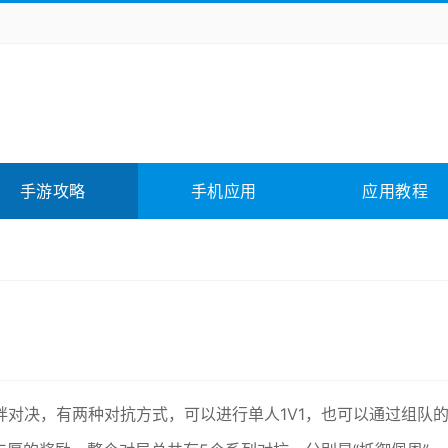
务办公
媒体影音
学习教育
拍照美颜
它游戏
冒险解谜
动作游戏
卡牌游戏
全相关
应用软件
影音软件
插件下载
手游攻略
手机应用
应用教程
合其它
软件教程
对决，有两种对抗方式，可以进行单人1V1，也可以通过组队