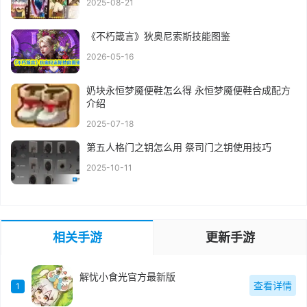
2025-08-21
《不朽箴言》狄奥尼索斯技能图鉴
2026-05-16
奶块永恒梦魇便鞋怎么得 永恒梦魇便鞋合成配方
介绍
2025-07-18
第五人格门之钥怎么用 祭司门之钥使用技巧
2025-10-11
相关手游
更新手游
解忧小食光官方最新版
查看详情
1