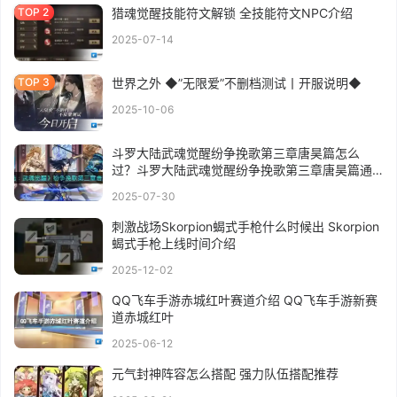
猎魂觉醒技能符文解锁 全技能符文NPC介绍
2025-07-14
世界之外 ◆”无限爱”不删档测试丨开服说明◆
2025-10-06
斗罗大陆武魂觉醒纷争挽歌第三章唐昊篇怎么
过？斗罗大陆武魂觉醒纷争挽歌第三章唐昊篇通
关攻略
2025-07-30
刺激战场Skorpion蝎式手枪什么时候出 Skorpion
蝎式手枪上线时间介绍
2025-12-02
QQ飞车手游赤城红叶赛道介绍 QQ飞车手游新赛
道赤城红叶
2025-06-12
元气封神阵容怎么搭配 强力队伍搭配推荐