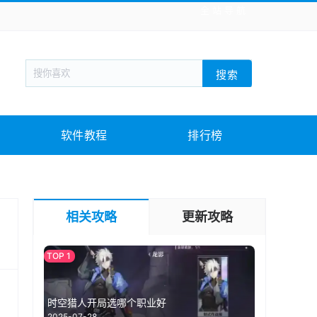
全站导航
新闻阅读
旅游出行
生活实用
社交聊天
搜索
回合网游
战棋游戏
枪战射击
模拟经营
教育教学
游戏娱乐
系统软件
素材下载
软件教程
排行榜
相关攻略
更新攻略
时空猎人开局选哪个职业好
2025-07-28