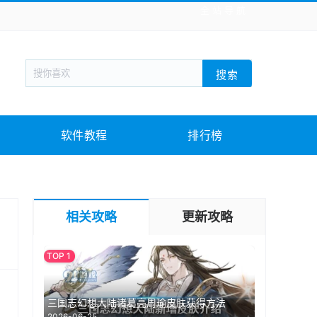
全站导航
新闻阅读
旅游出行
生活实用
社交聊天
搜索
回合网游
战棋游戏
枪战射击
模拟经营
教育教学
游戏娱乐
系统软件
素材下载
软件教程
排行榜
相关攻略
更新攻略
三国志幻想大陆诸葛亮周瑜皮肤获得方法
2026-06-25