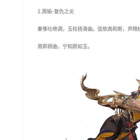
2.周瑜-复仇之炎
秦筝吐绝调，玉柱扬清曲。弦依高和断，声随
周郎顾曲，宁知颜如玉。