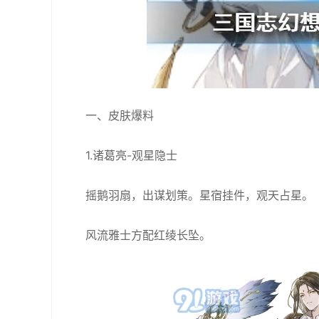
一、皮肤爆料
1.诸葛亮-观星隐士
摇鹅羽扇，出谋划策。星宿挂件，观天占星。
风流雅士方配红绫长坠。