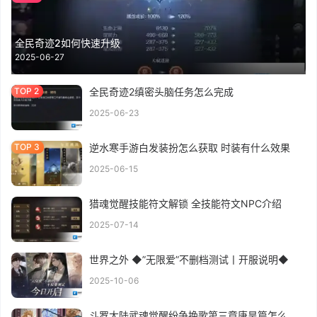
全民奇迹2如何快速升级
2025-06-27
全民奇迹2缜密头脑任务怎么完成
2025-06-23
逆水寒手游白发装扮怎么获取 时装有什么效果
2025-06-15
猎魂觉醒技能符文解锁 全技能符文NPC介绍
2025-07-14
世界之外 ◆”无限爱”不删档测试丨开服说明◆
2025-10-06
斗罗大陆武魂觉醒纷争挽歌第三章唐昊篇怎么