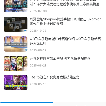
过？斗罗大陆武魂觉醒纷争挽歌第三章唐昊篇通
关攻略
2025-07-30
刺激战场Skorpion蝎式手枪什么时候出 Skorpion
蝎式手枪上线时间介绍
2025-12-02
QQ飞车手游赤城红叶赛道介绍 QQ飞车手游新赛
道赤城红叶
2025-06-12
元气封神阵容怎么搭配 强力队伍搭配推荐
2025-08-21
《不朽箴言》狄奥尼索斯技能图鉴
2026-05-16