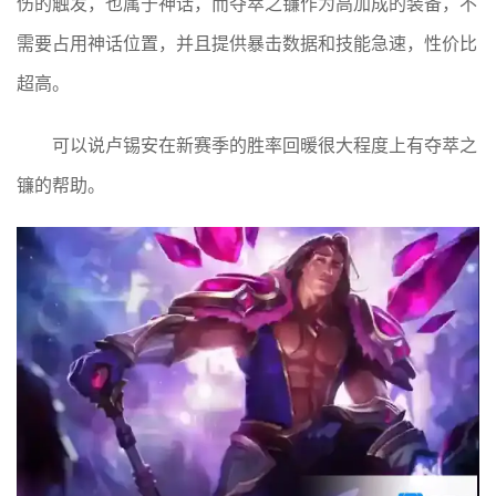
伤的触发，也属于神话，而夺萃之镰作为高加成的装备，不
需要占用神话位置，并且提供暴击数据和技能急速，性价比
超高。
可以说卢锡安在新赛季的胜率回暖很大程度上有夺萃之
镰的帮助。