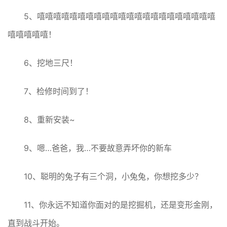
5、嘻嘻嘻嘻嘻嘻嘻嘻嘻嘻嘻嘻嘻嘻嘻嘻嘻嘻嘻嘻嘻嘻
嘻嘻嘻嘻嘻！
6、挖地三尺！
7、检修时间到了！
8、重新安装~
9、嗯…爸爸，我…不要故意弄坏你的新车
10、聪明的兔子有三个洞，小兔兔，你想挖多少？
11、你永远不知道你面对的是挖掘机，还是变形金刚，
直到战斗开始。