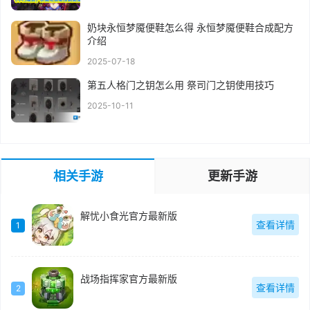
奶块永恒梦魇便鞋怎么得 永恒梦魇便鞋合成配方
介绍
2025-07-18
第五人格门之钥怎么用 祭司门之钥使用技巧
2025-10-11
相关手游
更新手游
解忧小食光官方最新版
查看详情
1
战场指挥家官方最新版
查看详情
2