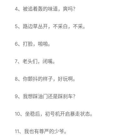
4、被追着轰的味道，爽吗？
5、路边草丛开，不采白，不采。
6、打脸，啪啪。
7、老头们，闭嘴。
8、你颤抖的样子，好玩啊。
9、我想踩油门还是踩刹车？
10、坐稳后，初号机开启暴走状态。
11、我也有尊严的少爷。