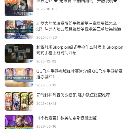
世界之外 ◆”无限爱”不删档测试丨开服说明◆
2025-10-06
斗罗大陆武魂觉醒纷争挽歌第三章唐昊篇怎么
过？斗罗大陆武魂觉醒纷争挽歌第三章唐昊篇通
关攻略
2025-07-30
刺激战场Skorpion蝎式手枪什么时候出 Skorpion
蝎式手枪上线时间介绍
2025-12-02
QQ飞车手游赤城红叶赛道介绍 QQ飞车手游新赛
道赤城红叶
2025-06-12
元气封神阵容怎么搭配 强力队伍搭配推荐
2025-08-21
《不朽箴言》狄奥尼索斯技能图鉴
2026-05-16