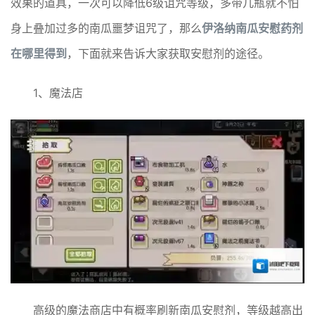
效果的道具，一次可以降低6级诅咒等级，多带几瓶就不怕
身上叠加过多的南瓜噩梦诅咒了，那么
伊洛纳南瓜安慰药剂
在哪里得到
，下面就来告诉大家获取安慰剂的途径。
1、魔法店
高级的魔法商店中有概率刷新南瓜安慰剂，等级越高出