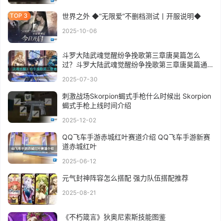
世界之外 ◆”无限爱”不删档测试丨开服说明◆
2025-10-06
斗罗大陆武魂觉醒纷争挽歌第三章唐昊篇怎么
过？斗罗大陆武魂觉醒纷争挽歌第三章唐昊篇通
关攻略
2025-07-30
刺激战场Skorpion蝎式手枪什么时候出 Skorpion
蝎式手枪上线时间介绍
2025-12-02
QQ飞车手游赤城红叶赛道介绍 QQ飞车手游新赛
道赤城红叶
2025-06-12
元气封神阵容怎么搭配 强力队伍搭配推荐
2025-08-21
《不朽箴言》狄奥尼索斯技能图鉴