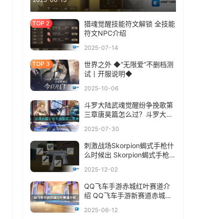
猎魂觉醒技能符文解锁 全技能
符文NPC介绍
2025-07-14
世界之外 ◆”无限爱”不删档测
试丨开服说明◆
2025-10-06
斗罗大陆武魂觉醒纷争挽歌第
三章唐昊篇怎么过？斗罗大陆
武魂觉醒纷争挽歌第三章唐昊
2025-07-30
篇通关攻略
刺激战场Skorpion蝎式手枪什
么时候出 Skorpion蝎式手枪上
线时间介绍
2025-12-02
QQ飞车手游赤城红叶赛道介
绍 QQ飞车手游新赛道赤城红
叶
2025-06-12