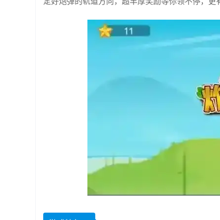
定好炮弹的轨道方向，超丰厚奖励等你领不停，更