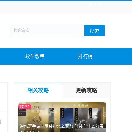
全站导航
新闻阅读
旅游出行
生活实用
社交聊天
搜索
回合网游
战棋游戏
枪战射击
模拟经营
教育教学
游戏娱乐
系统软件
素材下载
软件教程
排行榜
相关攻略
更新攻略
制
逆水寒手游白发装扮怎么获取 时装有什么效果
2025-06-15