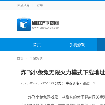
网站地图
标签
全站导航
手机应用
主题美化
其它应用
商
手机游戏
H5游戏
体育竞技
其
电脑软件
其它类别
图形软件
安
首页
手机游戏
应用教程
手游攻略
未分类
综
首页
手游攻略
炸飞小兔兔无限火力模式下载地址
2025-05-26 21:51:00
分类： 手游攻略
•
阅读： 1
炸飞小兔兔游戏是一款趣味的休闲弹射闯关手