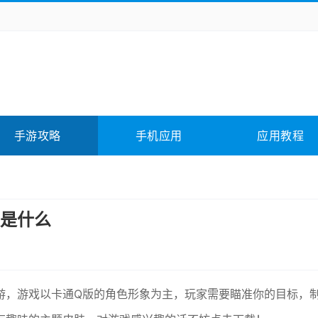
务办公
媒体影音
学习教育
拍照美颜
它游戏
冒险解谜
动作游戏
卡牌游戏
全相关
应用软件
影音软件
插件下载
手游攻略
手机应用
应用教程
合其它
软件教程
是什么
游，游戏以卡通Q版的角色形象为主，玩家需要瞄准你的目标，