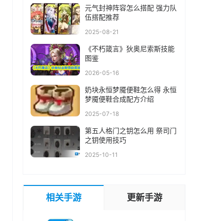
元气封神阵容怎么搭配 强力队
伍搭配推荐
2025-08-21
《不朽箴言》狄奥尼索斯技能
图鉴
2026-05-16
奶块永恒梦魇便鞋怎么得 永恒
梦魇便鞋合成配方介绍
2025-07-18
第五人格门之钥怎么用 祭司门
之钥使用技巧
2025-10-11
相关手游
更新手游