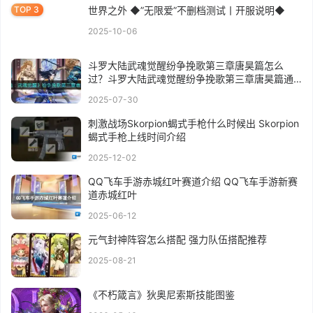
世界之外 ◆”无限爱”不删档测试丨开服说明◆
2025-10-06
斗罗大陆武魂觉醒纷争挽歌第三章唐昊篇怎么
过？斗罗大陆武魂觉醒纷争挽歌第三章唐昊篇通
关攻略
2025-07-30
刺激战场Skorpion蝎式手枪什么时候出 Skorpion
蝎式手枪上线时间介绍
2025-12-02
QQ飞车手游赤城红叶赛道介绍 QQ飞车手游新赛
道赤城红叶
2025-06-12
元气封神阵容怎么搭配 强力队伍搭配推荐
2025-08-21
《不朽箴言》狄奥尼索斯技能图鉴