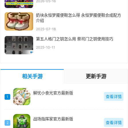
2026-05-16
奶块永恒梦魇便鞋怎么得 永恒梦魇便鞋合成配方
介绍
2025-07-18
第五人格门之钥怎么用 祭司门之钥使用技巧
2025-10-11
相关手游
更新手游
解忧小食光官方最新版
查看详情
1
战场指挥家官方最新版
查看详情
2