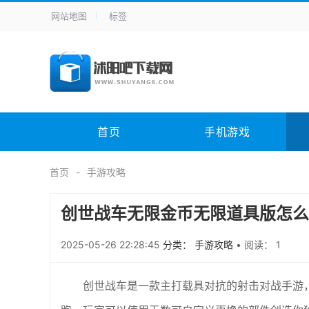
网站地图
标签
全站导航
手机应用
主题美化
其它应用
商
手机游戏
H5游戏
体育竞技
其
电脑软件
其它类别
图形软件
安
首页
手机游戏
应用教程
手游攻略
未分类
综
首页
手游攻略
创世战车无限金币无限道具版怎么
2025-05-26 22:28:45
分类： 手游攻略
•
阅读： 1
创世战车是一款主打载具对抗的射击对战手游