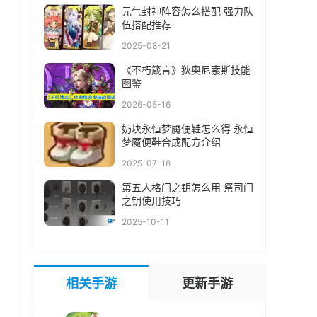
元气封神阵容怎么搭配 强力队
伍搭配推荐
2025-08-21
《不朽箴言》狄奥尼索斯技能
图鉴
2026-05-16
奶块永恒梦魇便鞋怎么得 永恒
梦魇便鞋合成配方介绍
2025-07-18
第五人格门之钥怎么用 祭司门
之钥使用技巧
2025-10-11
相关手游
更新手游