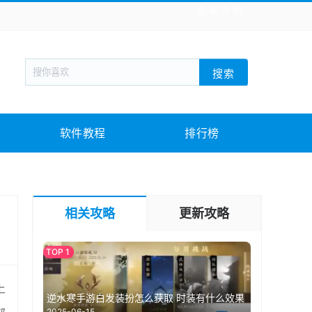
全站导航
新闻阅读
旅游出行
生活实用
社交聊天
搜索
回合网游
战棋游戏
枪战射击
模拟经营
教育教学
游戏娱乐
系统软件
素材下载
软件教程
排行榜
相关攻略
更新攻略
上
逆水寒手游白发装扮怎么获取 时装有什么效果
2025-06-15