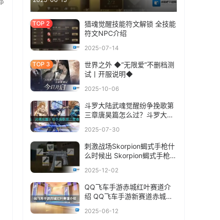
部
猎魂觉醒技能符文解锁 全技能
符文NPC介绍
2025-07-14
世界之外 ◆”无限爱”不删档测
试丨开服说明◆
2025-10-06
斗罗大陆武魂觉醒纷争挽歌第
三章唐昊篇怎么过？斗罗大陆
武魂觉醒纷争挽歌第三章唐昊
2025-07-30
篇通关攻略
刺激战场Skorpion蝎式手枪什
么时候出 Skorpion蝎式手枪上
线时间介绍
2025-12-02
QQ飞车手游赤城红叶赛道介
绍 QQ飞车手游新赛道赤城红
叶
2025-06-12