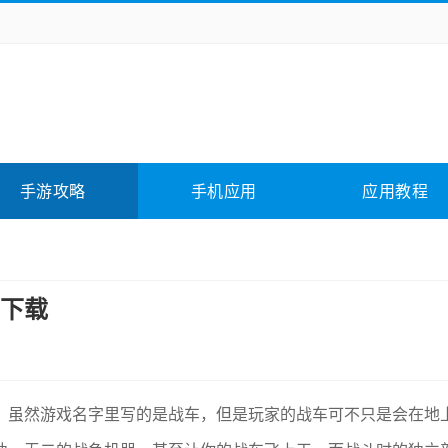
务办公
媒体影音
学习教育
拍照美颜
它游戏
冒险解谜
动作游戏
卡牌游戏
全相关
应用软件
影音软件
插件下载
手游攻略
手机应用
应用教程
合其它
软件教程
下载
，虽然游戏名字里写的是战车，但是玩家的战车可不只是会在地