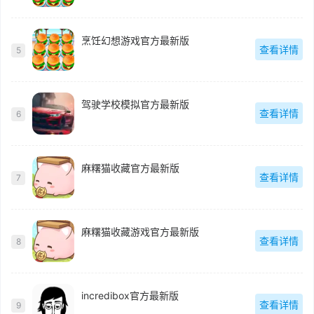
烹饪幻想游戏官方最新版
查看详情
5
驾驶学校模拟官方最新版
查看详情
6
麻糬猫收藏官方最新版
查看详情
7
麻糬猫收藏游戏官方最新版
查看详情
8
incredibox官方最新版
查看详情
9