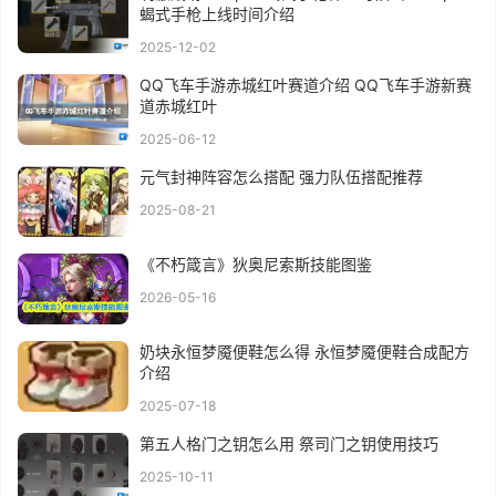
蝎式手枪上线时间介绍
2025-12-02
QQ飞车手游赤城红叶赛道介绍 QQ飞车手游新赛
道赤城红叶
2025-06-12
元气封神阵容怎么搭配 强力队伍搭配推荐
2025-08-21
《不朽箴言》狄奥尼索斯技能图鉴
2026-05-16
奶块永恒梦魇便鞋怎么得 永恒梦魇便鞋合成配方
介绍
2025-07-18
第五人格门之钥怎么用 祭司门之钥使用技巧
2025-10-11