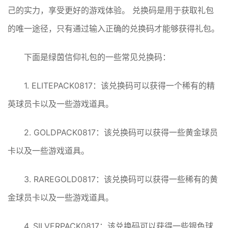
己的实力，享受更好的游戏体验。 兑换码是用于获取礼包
的唯一途径，只有通过输入正确的兑换码才能够获得礼包。
下面是绿茵信仰礼包的一些常见兑换码：
1. ELITEPACK0817：该兑换码可以获得一个稀有的精
英球员卡以及一些游戏道具。
2. GOLDPACK0817：该兑换码可以获得一些黄金球员
卡以及一些游戏道具。
3. RAREGOLD0817：该兑换码可以获得一些稀有的黄
金球员卡以及一些游戏道具。
4. SILVERPACK0817：该兑换码可以获得一些银色球