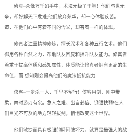
修真–众像万千幻手中，术法无极了于胸！他们与世无
争，却好解天下危难;他们放弃荣华，却一心体验疾苦。
道，在他们心中有着不同的含义，却有着一样的体现。
修真者注重精神修炼，擅长咒术和各种五行之术。他们
御用各种自然之力，帮助队友回复和提升队友能力。修真者
着重于提高体质和感知属性，体质能让修真者拥有更高的生
命值，而 感知则会提高他们的魔法抵抗能力!
侠客–十步杀一人，千里不留行！侠客用剑，刚中带
柔，舞时游刃有余。急人之难、出言必信、锄强扶弱!在人
们目光不可及的地方轻轻拔剑，悄悄改变这个世界。
他们敏捷而具有极强的瞬间破坏力，就算是最强大的敌