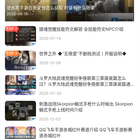
逆水寒手游白发装扮怎么获取 时装有什么效果
2025-06-15
猎魂觉醒技能符文解锁 全技能符文NPC介绍
2025-07-14
世界之外 ◆”无限爱”不删档测试丨开服说明◆
2025-10-06
斗罗大陆武魂觉醒纷争挽歌第三章唐昊篇怎么
过？斗罗大陆武魂觉醒纷争挽歌第三章唐昊篇通
关攻略
2025-07-30
刺激战场Skorpion蝎式手枪什么时候出 Skorpion
蝎式手枪上线时间介绍
2025-12-02
QQ飞车手游赤城红叶赛道介绍 QQ飞车手游新赛
道赤城红叶