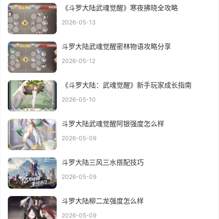
《斗罗大陆武魂觉醒》寒夜拂晓全攻略
2026-05-13
斗罗大陆武魂觉醒密林物语攻略分享
2026-05-12
《斗罗大陆：武魂觉醒》新手玩家成长指南
2026-05-10
斗罗大陆武魂觉醒阿银强度怎么样
2026-05-09
斗罗大陆三风三水搭配技巧
2026-05-09
斗罗大陆柳二龙强度怎么样
2026-05-09