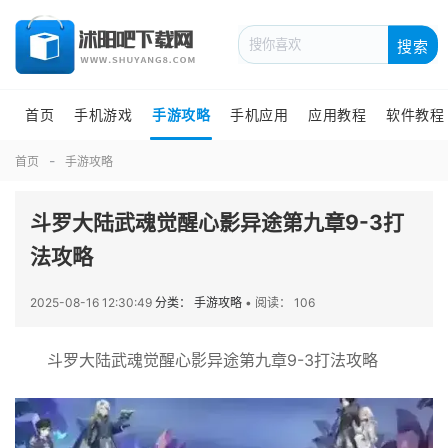
搜索
首页
手机游戏
手游攻略
手机应用
应用教程
软件教程
首页
手游攻略
斗罗大陆武魂觉醒心影异途第九章9-3打
法攻略
2025-08-16 12:30:49
分类： 手游攻略
•
阅读： 106
斗罗大陆武魂觉醒心影异途第九章9-3打法攻略