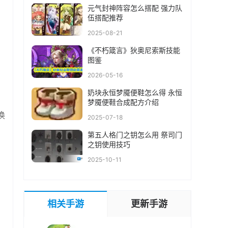
元气封神阵容怎么搭配 强力队
伍搭配推荐
2025-08-21
《不朽箴言》狄奥尼索斯技能
图鉴
2026-05-16
奶块永恒梦魇便鞋怎么得 永恒
梦魇便鞋合成配方介绍
换
2025-07-18
第五人格门之钥怎么用 祭司门
之钥使用技巧
2025-10-11
相关手游
更新手游