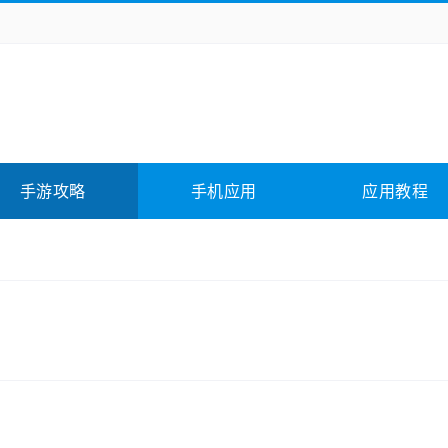
务办公
媒体影音
学习教育
拍照美颜
它游戏
冒险解谜
动作游戏
卡牌游戏
全相关
应用软件
影音软件
插件下载
手游攻略
手机应用
应用教程
合其它
软件教程