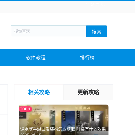
全站导航
新闻阅读
旅游出行
生活实用
社交聊天
搜索
回合网游
战棋游戏
枪战射击
模拟经营
教育教学
游戏娱乐
系统软件
素材下载
软件教程
排行榜
相关攻略
更新攻略
逆水寒手游白发装扮怎么获取 时装有什么效果
2025-06-15