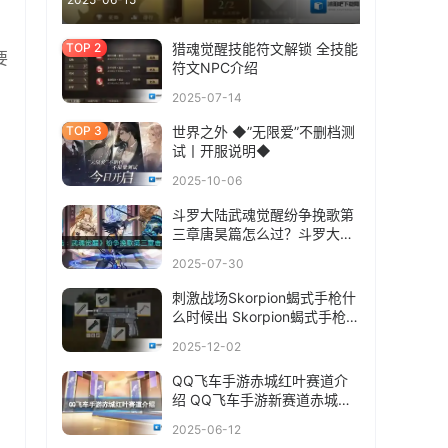
猎魂觉醒技能符文解锁 全技能
要
符文NPC介绍
2025-07-14
世界之外 ◆”无限爱”不删档测
试丨开服说明◆
2025-10-06
斗罗大陆武魂觉醒纷争挽歌第
三章唐昊篇怎么过？斗罗大陆
武魂觉醒纷争挽歌第三章唐昊
2025-07-30
篇通关攻略
刺激战场Skorpion蝎式手枪什
么时候出 Skorpion蝎式手枪上
线时间介绍
2025-12-02
QQ飞车手游赤城红叶赛道介
绍 QQ飞车手游新赛道赤城红
叶
2025-06-12