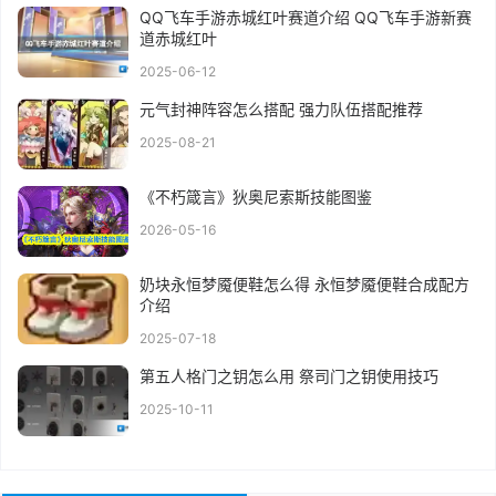
QQ飞车手游赤城红叶赛道介绍 QQ飞车手游新赛
道赤城红叶
2025-06-12
元气封神阵容怎么搭配 强力队伍搭配推荐
2025-08-21
《不朽箴言》狄奥尼索斯技能图鉴
2026-05-16
奶块永恒梦魇便鞋怎么得 永恒梦魇便鞋合成配方
介绍
2025-07-18
第五人格门之钥怎么用 祭司门之钥使用技巧
2025-10-11