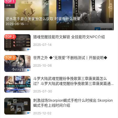
逆水寒手游白发装扮怎么获取 时装有什么效果
2025-06-15
猎魂觉醒技能符文解锁 全技能符文NPC介绍
2025-07-14
世界之外 ◆”无限爱”不删档测试丨开服说明◆
2025-10-06
斗罗大陆武魂觉醒纷争挽歌第三章唐昊篇怎么
过？斗罗大陆武魂觉醒纷争挽歌第三章唐昊篇通
关攻略
2025-07-30
刺激战场Skorpion蝎式手枪什么时候出 Skorpion
蝎式手枪上线时间介绍
2025-12-02