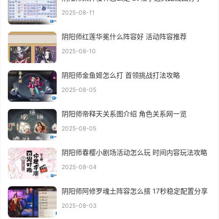
2025-08-11
阴阳师红莲华冕什么阵容好 活动阵容推荐
2025-08-10
阴阳师金鱼姬怎么打 首领挑战打法攻略
2025-08-05
阴阳师帝释天关系图介绍 角色关系网一览
2025-08-05
阴阳师春樱小剧场活动怎么玩 时间内容玩法攻略
2025-08-04
阴阳师阿修罗魂土阵容怎么搭 17秒稳定配置分享
2025-08-03