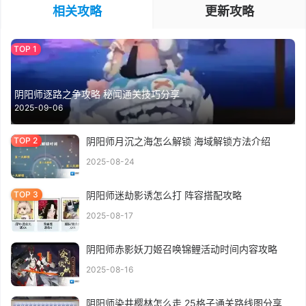
相关攻略
更新攻略
阴阳师逐路之争攻略 秘闻通关技巧分享
2025-09-06
阴阳师月沉之海怎么解锁 海域解锁方法介绍
2025-08-24
阴阳师迷劫影诱怎么打 阵容搭配攻略
2025-08-17
阴阳师赤影妖刀姬召唤锦鲤活动时间内容攻略
2025-08-16
阴阳师染井樱林怎么走 25格子通关路线图分享