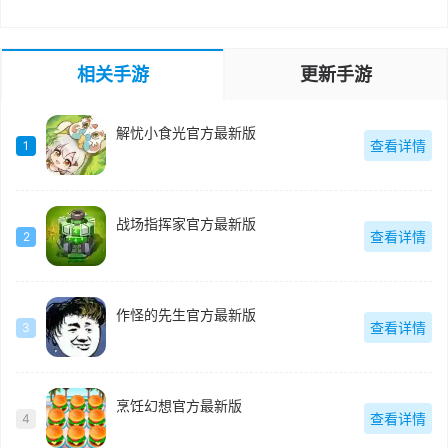
相关手游
更新手游
解忧小食光官方最新版
查看详情
1
战场指挥家官方最新版
查看详情
2
作怪的先生官方最新版
查看详情
3
烹饪幻想官方最新版
查看详情
4