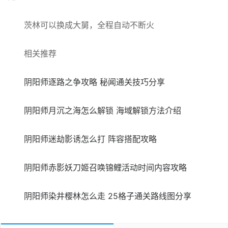
茨林可以换成大舅，全程自动不断火
相关推荐
阴阳师逐路之争攻略 秘闻通关技巧分享
阴阳师月沉之海怎么解锁 海域解锁方法介绍
阴阳师迷劫影诱怎么打 阵容搭配攻略
阴阳师赤影妖刀姬召唤锦鲤活动时间内容攻略
阴阳师染井樱林怎么走 25格子通关路线图分享