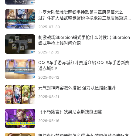
斗罗大陆武魂觉醒纷争挽歌第三章唐昊篇怎么
过？斗罗大陆武魂觉醒纷争挽歌第三章唐昊篇通
关攻略
2025-07-30
刺激战场Skorpion蝎式手枪什么时候出 Skorpion
蝎式手枪上线时间介绍
2025-12-02
QQ飞车手游赤城红叶赛道介绍 QQ飞车手游新赛
道赤城红叶
2025-06-12
元气封神阵容怎么搭配 强力队伍搭配推荐
2025-08-21
《不朽箴言》狄奥尼索斯技能图鉴
2026-05-16
奶块永恒梦魇便鞋怎么得 永恒梦魇便鞋合成配方