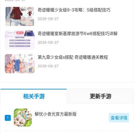
奇迹暖暖少女级9-3攻略：S级搭配技巧
2026-06-27
奇迹暖暖爱斯基摩旅游节6w8搭配技巧详解
2026-06-27
第九章少女级s搭配 奇迹暖暖通关教程
2026-06-27
相关手游
更新手游
解忧小食光官方最新版
查看详情
1