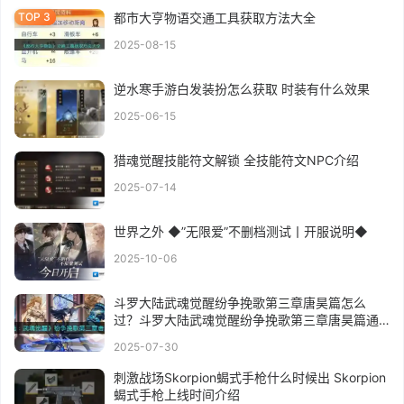
都市大亨物语交通工具获取方法大全
2025-08-15
逆水寒手游白发装扮怎么获取 时装有什么效果
2025-06-15
猎魂觉醒技能符文解锁 全技能符文NPC介绍
2025-07-14
世界之外 ◆”无限爱”不删档测试丨开服说明◆
2025-10-06
斗罗大陆武魂觉醒纷争挽歌第三章唐昊篇怎么
过？斗罗大陆武魂觉醒纷争挽歌第三章唐昊篇通
关攻略
2025-07-30
刺激战场Skorpion蝎式手枪什么时候出 Skorpion
蝎式手枪上线时间介绍