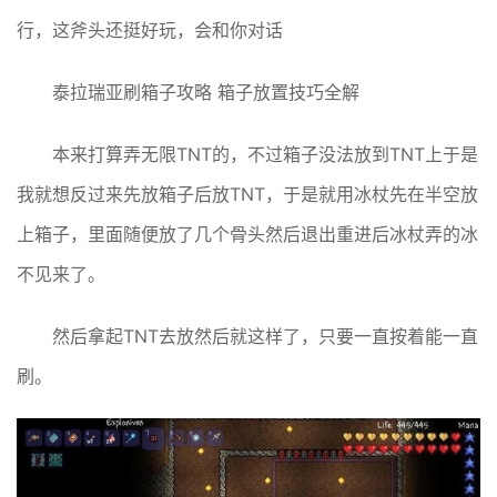
行，这斧头还挺好玩，会和你对话
泰拉瑞亚刷箱子攻略 箱子放置技巧全解
本来打算弄无限TNT的，不过箱子没法放到TNT上于是
我就想反过来先放箱子后放TNT，于是就用冰杖先在半空放
上箱子，里面随便放了几个骨头然后退出重进后冰杖弄的冰
不见来了。
然后拿起TNT去放然后就这样了，只要一直按着能一直
刷。