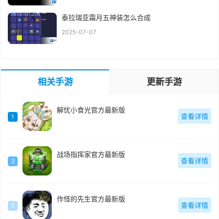
泰拉瑞亚霜月五神装怎么合成
2025-07-07
相关手游
更新手游
解忧小食光官方最新版
查看详情
1
战场指挥家官方最新版
查看详情
2
作怪的先生官方最新版
查看详情
3