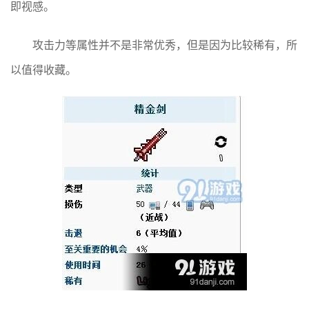
即视感。
攻击力等属性并不是非常优秀，但是因为比较稀有，所
以值得收藏。