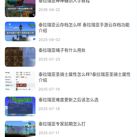
泰拉瑞亚棒棒糖剑入手教程
2026-06-22
泰拉瑞亚云存档怎么样 泰拉瑞亚手游云存档功能
介绍
2025-09-02
泰拉瑞亚绳子有什么用处
2025-07-23
泰拉瑞亚圣骑士属性怎么样?泰拉瑞亚圣骑士属性
介绍
2025-07-19
泰拉瑞亚难度更新之后该怎么选
2025-07-18
泰拉瑞亚专家前期怎么打
2025-07-11