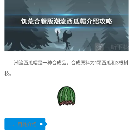
潮流西瓜帽是一种合成品，合成原料为1颗西瓜和3根树
枝。
二、用处介绍