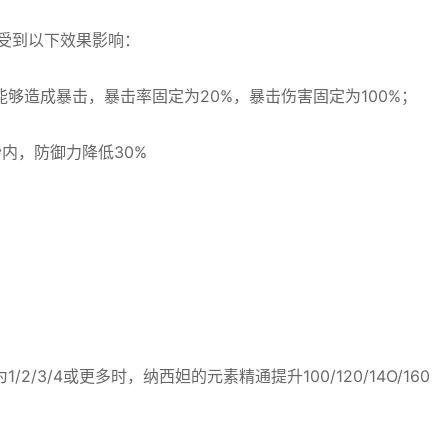
受到以下效果影响：
够造成暴击，暴击率固定为20%，暴击伤害固定为100%；
内，防御力降低30%
3/4或更多时，纳西妲的元素精通提升100/120/14O/160