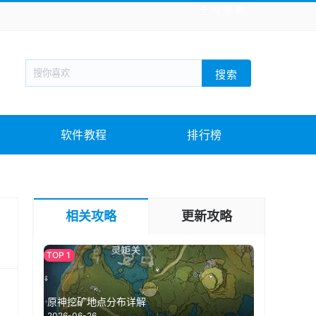
全站导航
新闻阅读
旅游出行
生活实用
社交聊天
搜索
回合网游
战棋游戏
枪战射击
模拟经营
教育教学
游戏娱乐
系统软件
素材下载
软件教程
排行榜
相关攻略
更新攻略
原神挖矿地点分布详解
2026-06-26