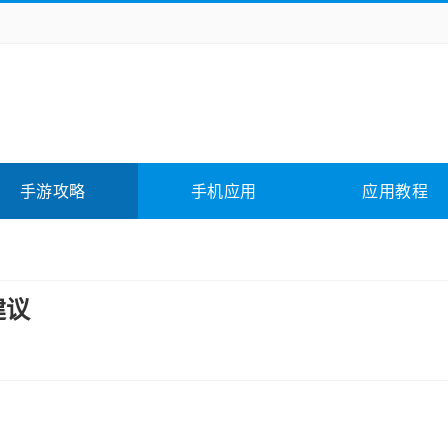
务办公
媒体影音
学习教育
拍照美颜
它游戏
冒险解谜
动作游戏
卡牌游戏
全相关
应用软件
影音软件
插件下载
手游攻略
手机应用
应用教程
合其它
软件教程
建议