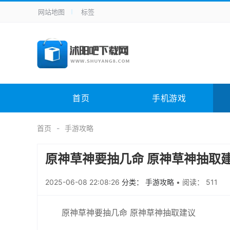
网站地图
标签
全站导航
手机应用
主题美化
其它应用
商
手机游戏
H5游戏
体育竞技
其
电脑软件
其它类别
图形软件
安
首页
手机游戏
应用教程
手游攻略
未分类
综
首页
手游攻略
原神草神要抽几命 原神草神抽取
2025-06-08 22:08:26
分类： 手游攻略
•
阅读： 511
原神草神要抽几命 原神草神抽取建议