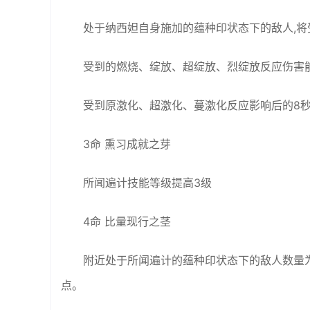
处于纳西妲自身施加的蕴种印状态下的敌人,将
受到的燃烧、绽放、超绽放、烈绽放反应伤害能
受到原激化、超激化、蔓激化反应影响后的8秒
3命 熏习成就之芽
所闻遍计技能等级提高3级
4命 比量现行之茎
附近处于所闻遍计的蕴种印状态下的敌人数量为1/2/
点。