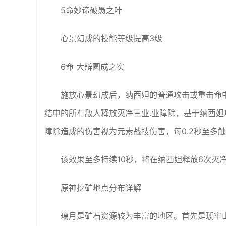
5命妙谛破愚之叶
心景幻成的技能等级提高3级
6命 大辩圆成之实
施放心景幻成后，纳西妲的普通攻击或重击命
结中的所有敌人释放灭净三业.业障除，基于纳西妲攻
障除造成的伤害视为元素战技伤害，每0.2秒至多
该效果至多持续10秒，将在纳西妲释放6次灭
原神挖矿地点分布详解
璃月是矿石资源较为丰富的地区。首先是琥牢