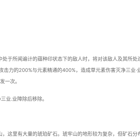
中处于所闻遍计的蕴种印状态下的敌人时，将对该敌人及其所处
击力的200%与元素精通的400%，造成草元素伤害灭净三业·
触发一次。
净三业.业障除后移除。
山，这里有大量的琥珀矿石。琥牢山的地形较为复杂，但矿石分