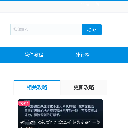
全站导航
新闻阅读
旅游出行
生活实用
社交聊天
搜索
回合网游
战棋游戏
枪战射击
模拟经营
教育教学
游戏娱乐
系统软件
素材下载
软件教程
排行榜
相关攻略
更新攻略
提灯与地下城火焰宝宝怎么样 契约宠属性一览
2025-09-17