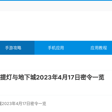
务办公
媒体影音
学习教育
拍照美颜
它游戏
冒险解谜
动作游戏
卡牌游戏
全相关
应用软件
影音软件
插件下载
手游攻略
手机应用
应用教程
合其它
软件教程
提灯与地下城2023年4月17日密令一览
2023年4月17日密令一览