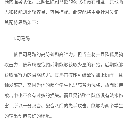
骑的强势队伍。此队伍除司马懿的获取稍微有难度，其他两
人和技能则比较容易、容易搭配。此套配将主要针对吴骑。
其配将思路如下：
1.司马懿
依靠司马懿的高防御和高智力，担当主将并且降低吴骑
攻击力，依靠鹰视狼顾前期能够获取少量的补给，后期能够
获取高智力的谋略伤害。其落雷技能可给敌军加上buff，且
触发率高，又因为他的两个学生也是高智力武将，故而即使
被击中也不会有过多的损失。而且吴骑整个队伍没有法术伤
害，所以十分契合。配合八门的先手攻击，能够为两个学生
的输出创造良好的环境。