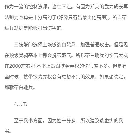
作为一流的控制法师，当仁不让。有因为邓艾的武力成长再
法师力也算是十分高的了(好像只有吕蒙比他高吧)。所以带
纵兵劫掠是能够打出伤害的。
三技能的选择上能够选白毦兵，加强普通攻击。但是现
在顶级吴骑基本上都会携带盛气。所以带白毦兵的伤害大概
在2000左右吧!基本上跟跟挟势弄权的伤害差不多。但是有
些时候，携带挟势弄权会有意想不到的效果。如果想稳定，
那就带白毦兵。
4.兵书
至于兵书方面，因为控十分多，所以建议选虚实的兵
书。