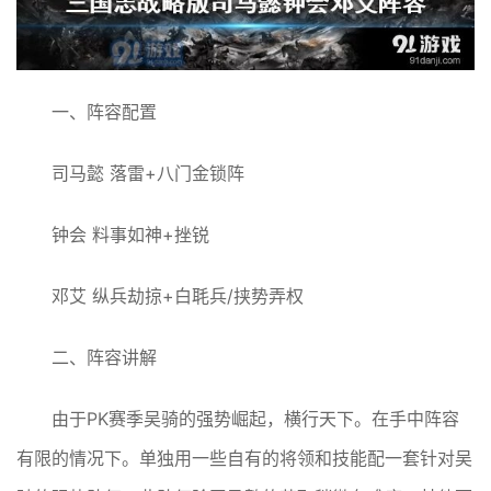
一、阵容配置
司马懿 落雷+八门金锁阵
钟会 料事如神+挫锐
邓艾 纵兵劫掠+白毦兵/挟势弄权
二、阵容讲解
由于PK赛季吴骑的强势崛起，横行天下。在手中阵容
有限的情况下。单独用一些自有的将领和技能配一套针对吴