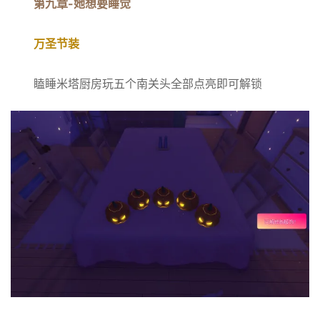
第九章-她想要睡觉
万圣节装
瞌睡米塔厨房玩五个南关头全部点亮即可解锁