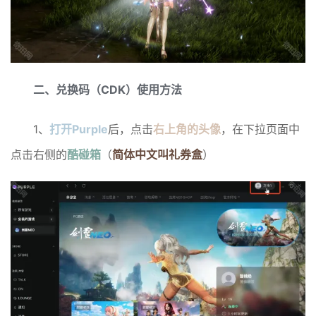
二、兑换码（CDK）使用方法
1、
打开Purple
后，点击
右上角的头像
，在下拉页面中
点击右侧的
酷碰箱
（
简体中文叫礼券盒
）