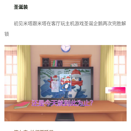
圣诞装
初见米塔跟米塔在客厅玩主机游戏圣诞企鹅两次完胜解
锁