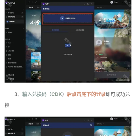
3、
输入兑换码（
CDK
）
后点击底下的登录
即可成功兑
换