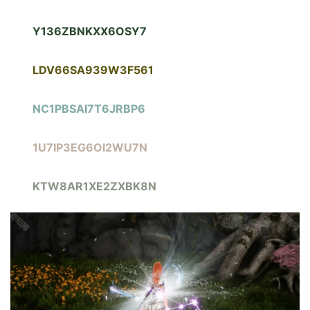
Y136ZBNKXX6OSY7
LDV66SA939W3F561
NC1PBSAI7T6JRBP6
1U7IP3EG6OI2WU7N
KTW8AR1XE2ZXBK8N