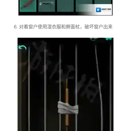
6. 对着窗户使用湿衣服和擀面杖，破坏窗户出来