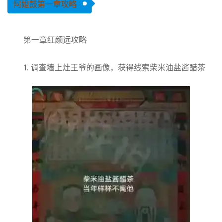
阿姐鼓第一章攻略
第一章红颜远攻略
1. 调查墙上灶王爷的画像，获得线索柴米油盐酱醋茶