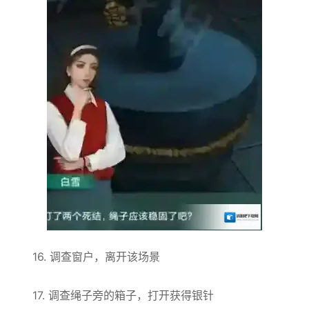
16. 调查窗户，离开该场景
17. 调查绳子旁的箱子，打开获得银针