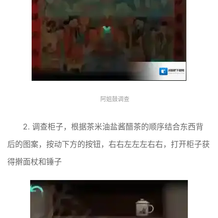
阿姐鼓调查
2. 调查柜子，根据茶米油盐酱醋茶的顺序结合东西背
后的图案，按动下方的按钮，右右左左左右右，打开柜子获
得擀面杖和锤子