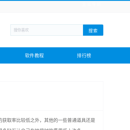
全站导航
新闻阅读
旅游出行
生活实用
社交聊天
搜索
回合网游
战棋游戏
枪战射击
模拟经营
教育教学
游戏娱乐
系统软件
素材下载
软件教程
排行榜
的获取率比较低之外，其他的一些普通道具还是