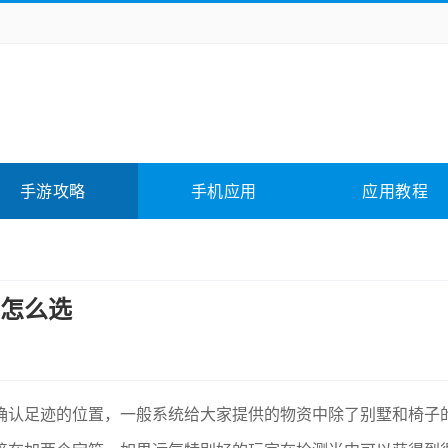
务办公
媒体影音
学习教育
拍照美颜
它游戏
冒险解谜
动作游戏
卡牌游戏
全相关
应用软件
影音软件
插件下载
手游攻略
手机应用
应用教程
合其它
软件教程
怎么选
确认足迹的位置，一般系统给大家提供的物资中除了别墅和椅子