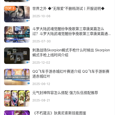
世界之外 ◆”无限爱”不删档测试丨开服说明◆
2025-10-06
斗罗大陆武魂觉醒纷争挽歌第三章唐昊篇怎么
过？斗罗大陆武魂觉醒纷争挽歌第三章唐昊篇通
关攻略
2025-07-30
刺激战场Skorpion蝎式手枪什么时候出 Skorpion
蝎式手枪上线时间介绍
2025-12-02
QQ飞车手游赤城红叶赛道介绍 QQ飞车手游新赛
道赤城红叶
2025-06-12
元气封神阵容怎么搭配 强力队伍搭配推荐
2025-08-21
《不朽箴言》狄奥尼索斯技能图鉴