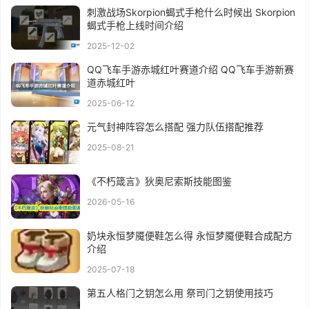
刺激战场Skorpion蝎式手枪什么时候出 Skorpion
蝎式手枪上线时间介绍
2025-12-02
QQ飞车手游赤城红叶赛道介绍 QQ飞车手游新赛
道赤城红叶
2025-06-12
元气封神阵容怎么搭配 强力队伍搭配推荐
2025-08-21
《不朽箴言》狄奥尼索斯技能图鉴
2026-05-16
奶块永恒梦魇便鞋怎么得 永恒梦魇便鞋合成配方
介绍
2025-07-18
第五人格门之钥怎么用 祭司门之钥使用技巧