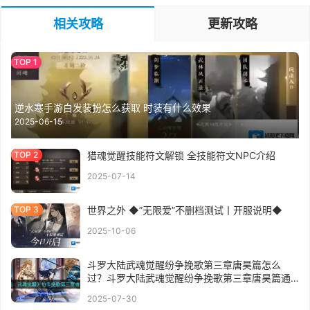
相关攻略
更新攻略
逆水寒手游白发装扮怎么获取 时装有什么效果
2025-06-15
猎魂觉醒技能符文解锁 全技能符文NPC介绍
2025-07-14
世界之外 ◆”无限爱”不删档测试丨开服说明◆
2025-10-06
斗罗大陆武魂觉醒纷争挽歌第三章唐昊篇怎么
过？斗罗大陆武魂觉醒纷争挽歌第三章唐昊篇通
关攻略
2025-07-30