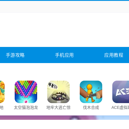
务办公
媒体影音
学习教育
拍照美颜
它游戏
冒险解谜
动作游戏
卡牌游戏
全相关
应用软件
影音软件
插件下载
手游攻略
手机应用
应用教程
合其它
软件教程
地
太空猫泡泡龙
地牢大逃亡惊
伐木合成
ACE虚拟
魂之路