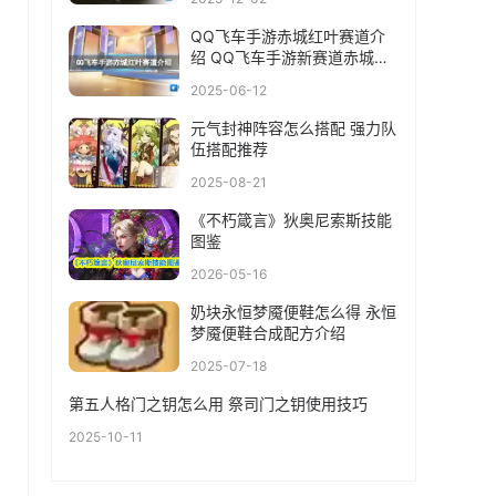
QQ飞车手游赤城红叶赛道介
绍 QQ飞车手游新赛道赤城红
叶
2025-06-12
元气封神阵容怎么搭配 强力队
伍搭配推荐
2025-08-21
《不朽箴言》狄奥尼索斯技能
图鉴
2026-05-16
奶块永恒梦魇便鞋怎么得 永恒
梦魇便鞋合成配方介绍
2025-07-18
第五人格门之钥怎么用 祭司门之钥使用技巧
2025-10-11