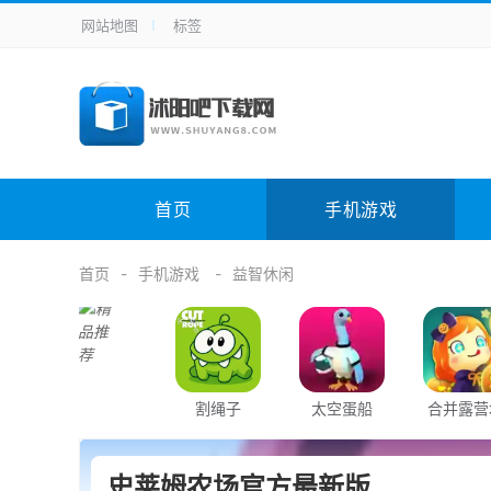
网站地图
标签
全站导航
手机应用
主题美化
其它应用
商
手机游戏
H5游戏
体育竞技
其
电脑软件
其它类别
图形软件
安
首页
手机游戏
应用教程
手游攻略
未分类
综
首页
手机游戏
益智休闲
割绳子
太空蛋船
合并露营
史莱姆农场官方最新版