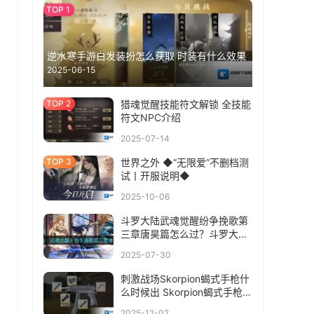
逆水寒手游白发装扮怎么获取 时装有什么效果
2025-06-15
猎魂觉醒技能符文解锁 全技能
符文NPC介绍
2025-07-14
世界之外 ◆”无限爱”不删档测
试丨开服说明◆
2025-10-06
斗罗大陆武魂觉醒纷争挽歌第
三章唐昊篇怎么过？斗罗大陆
武魂觉醒纷争挽歌第三章唐昊
2025-07-30
篇通关攻略
刺激战场Skorpion蝎式手枪什
么时候出 Skorpion蝎式手枪上
线时间介绍
2025-12-02