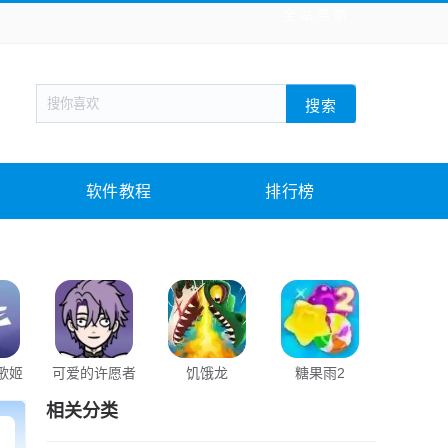
全站导航
新闻阅读
旅游出行
生活实用
社交聊天
搜索
回合网游
战棋游戏
枪战射击
模拟经营
教育教学
游戏娱乐
系统软件
素材下载
软件教程
排行榜
歌姬
可爱的许愿者
饥饿龙
糖果雨2
积木大
相关分类