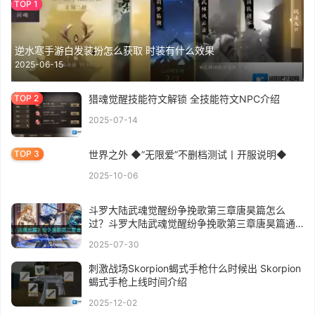
逆水寒手游白发装扮怎么获取 时装有什么效果
2025-06-15
猎魂觉醒技能符文解锁 全技能符文NPC介绍
2025-07-14
世界之外 ◆”无限爱”不删档测试丨开服说明◆
2025-10-06
斗罗大陆武魂觉醒纷争挽歌第三章唐昊篇怎么
过？斗罗大陆武魂觉醒纷争挽歌第三章唐昊篇通
关攻略
2025-07-30
刺激战场Skorpion蝎式手枪什么时候出 Skorpion
蝎式手枪上线时间介绍
2025-12-02