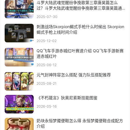
斗罗大陆武魂觉醒纷争挽歌第三章唐昊篇怎么
过？斗罗大陆武魂觉醒纷争挽歌第三章唐昊篇通
关攻略
2025-07-30
刺激战场Skorpion蝎式手枪什么时候出 Skorpion
蝎式手枪上线时间介绍
2025-12-02
QQ飞车手游赤城红叶赛道介绍 QQ飞车手游新赛
道赤城红叶
2025-06-12
元气封神阵容怎么搭配 强力队伍搭配推荐
2025-08-21
《不朽箴言》狄奥尼索斯技能图鉴
2026-05-16
奶块永恒梦魇便鞋怎么得 永恒梦魇便鞋合成配方
介绍