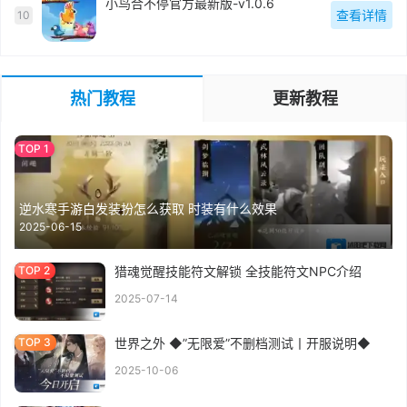
小鸟合不停官方最新版-v1.0.6
查看详情
10
热门教程
更新教程
逆水寒手游白发装扮怎么获取 时装有什么效果
2025-06-15
猎魂觉醒技能符文解锁 全技能符文NPC介绍
2025-07-14
世界之外 ◆”无限爱”不删档测试丨开服说明◆
2025-10-06