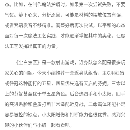
态。比如，在制作魔法护盾时，如果第一次尝试失败，不要
气馁。静下心来，分析原因，可能是材料的摆放位置有误，
或者咒语发音不够精准。调整好后再次尝试，以平和的心态
面对每一次魔法工艺实践，才能逐渐掌握其中的奥秘，让魔
法工艺发挥出真正的力量。
《尘白禁区》是一款射击游戏，近身队怎么配是很多玩
家关心的问题。今天小编推荐一套近身队组合，主C用狂猎
或咎冠这种能打的五星，四星优先选有天启的芬妮，三命以
上的芬妮甚至优于单五星角色。后台选四手和小太阳，四手
的突进贴脸和叠盾打断非常适配近身战，二命霸体还能补足
容易被控的缺点，小太阳增伤和打断能力也很优秀。感到兴
趣的小伙伴们与小编一起看看吧。