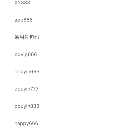
XY888
app666
通用礼包码
bdvip666
douyin666
douyin777
douyin888
happy666