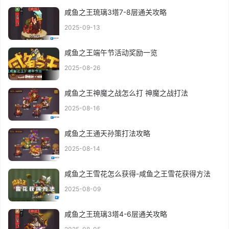
咸鱼之王琉璃3塔7-8层通关攻略
2025-09-13
咸鱼之王端午节活动奖励一览
2025-08-26
咸鱼之王神魔之战怎么打 神魔之战打法
2025-08-16
咸鱼之王通天孙策打法攻略
2025-08-14
咸鱼之王雪花怎么获得-咸鱼之王雪花获得方法
2025-08-09
咸鱼之王琉璃3塔4-6层通关攻略