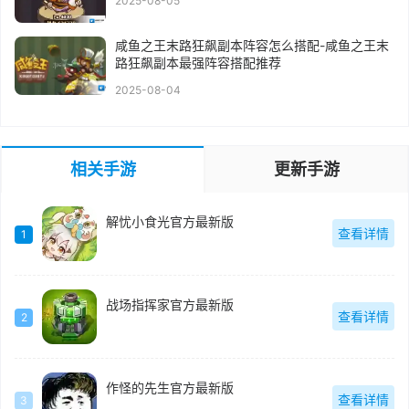
2025-08-05
咸鱼之王末路狂飙副本阵容怎么搭配-咸鱼之王末
路狂飙副本最强阵容搭配推荐
2025-08-04
相关手游
更新手游
解忧小食光官方最新版
查看详情
1
战场指挥家官方最新版
查看详情
2
作怪的先生官方最新版
查看详情
3