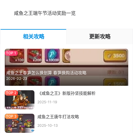
咸鱼之王端午节活动奖励一览
相关攻略
更新攻略
咸鱼之王春笋怎么换划算 春笋换购活动攻略
2026-02-23
《咸鱼之王》新版孙坚技能解析
2025-11-19
咸鱼之王唐牛打法攻略
2025-10-13