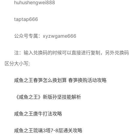
huhushengwei888
taptap666
公众号专属：xyzwgame666
注：输入兑换码的时候可以直接进行复制，另外兑换码
区分大小写;
咸鱼之王春笋怎么换划算 春笋换购活动攻略
《咸鱼之王》新版孙坚技能解析
咸鱼之王唐牛打法攻略
咸鱼之王琉璃3塔7-8层通关攻略