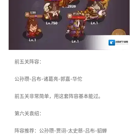
前五关阵容：
公孙瓒-吕布-诸葛亮-郭嘉-华佗
前五关非常简单，用这套阵容基本能过。
第六关袁绍：
阵容推荐：公孙瓒-贾诩-太史慈-吕布-貂蝉