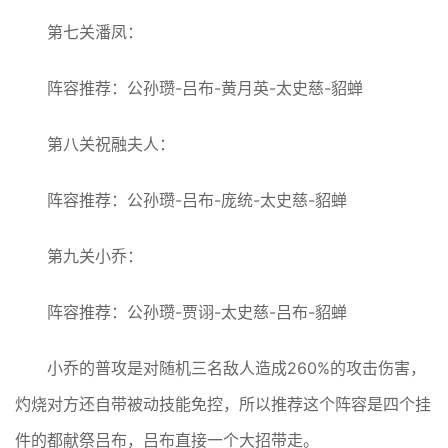
第七关潘凤：
阵容推荐：公孙瓒-吕布-黄月英-太史慈-貂蝉
第八关祝融夫人：
阵容推荐：公孙瓒-吕布-庞统-太史慈-貂蝉
第九关小乔：
阵容推荐：公孙瓒-贾诩-太史慈-吕布-貂蝉
小乔的普攻是对随机三名敌人造成260%的攻击伤害，
灼烧对方还自带被动技能免控，所以推荐这个阵容是四个挂
件的都献祭吕布，吕布直接一个大招带走。