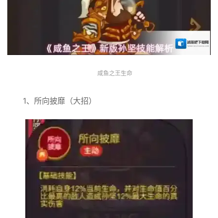
咸鱼之王生命
1、所向披靡（大招）