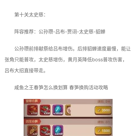
第十关太史慈：
阵容推荐：公孙瓒-吕布-贾诩-太史慈-貂蝉
公孙瓒前排献祭给吕布增伤。后排貂蝉速度最慢，能让
张角只能普攻，太史慈增伤，黄月英降低boss普攻伤害，
吕布大招直接带走。
咸鱼之王春笋怎么换划算 春笋换购活动攻略