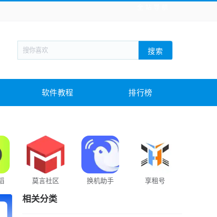
全站导航
新闻阅读
旅游出行
生活实用
社交聊天
搜索
回合网游
战棋游戏
枪战射击
模拟经营
教育教学
游戏娱乐
系统软件
素材下载
软件教程
排行榜
蹈
莫言社区
换机助手
享租号
暗阁
相关分类