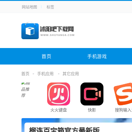
网站地图
标签
全站导航
手机应用
主题美化
其它应用
商
手机游戏
H5游戏
体育竞技
其
电脑软件
其它类别
图形软件
安
首页
手机游戏
应用教程
手游攻略
未分类
综
首页
手机应用
其它应用
火火键盘
快影
搜狗输入
榴连百宝箱官方最新版