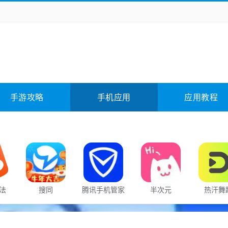
务办公
媒体影音
学习教育
拍照美颜
它游戏
冒险解谜
动作游戏
卡牌游戏
全相关
应用软件
影音软件
插件下载
手游攻略
手机应用
应用教程
合其它
软件教程
法
搜同
腾讯手机管家
半次元
热汗舞