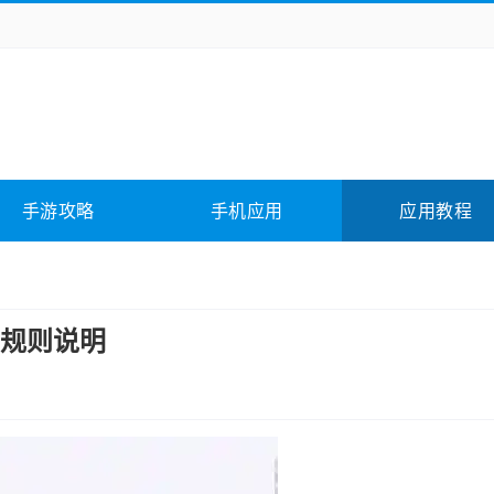
务办公
媒体影音
学习教育
拍照美颜
它游戏
冒险解谜
动作游戏
卡牌游戏
全相关
应用软件
影音软件
插件下载
手游攻略
手机应用
应用教程
合其它
软件教程
规则说明