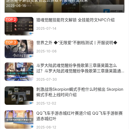
2025-06-15
猎魂觉醒技能符文解锁 全技能符文NPC介绍
2025-07-14
世界之外 ◆”无限爱”不删档测试丨开服说明◆
2025-10-06
斗罗大陆武魂觉醒纷争挽歌第三章唐昊篇怎么
过？斗罗大陆武魂觉醒纷争挽歌第三章唐昊篇通
关攻略
2025-07-30
刺激战场Skorpion蝎式手枪什么时候出 Skorpion
蝎式手枪上线时间介绍
2025-12-02
QQ飞车手游赤城红叶赛道介绍 QQ飞车手游新赛
道赤城红叶
2025-06-12