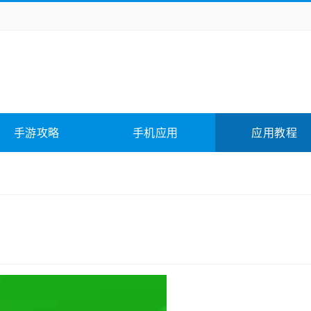
务办公
媒体影音
学习教育
拍照美颜
它游戏
冒险解谜
动作游戏
卡牌游戏
全相关
应用软件
影音软件
插件下载
手游攻略
手机应用
应用教程
合其它
软件教程