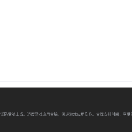
，谨防受骗上当。适度游戏应用益脑，沉迷游戏应用伤身。合理安排时间，享受