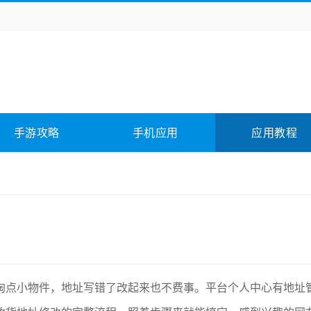
务办公
媒体影音
学习教育
拍照美颜
它游戏
冒险解谜
动作游戏
卡牌游戏
全相关
应用软件
影音软件
插件下载
手游攻略
手机应用
应用教程
合其它
软件教程
淘点小物件，地址写错了改起来也不费事。平台个人中心有地址