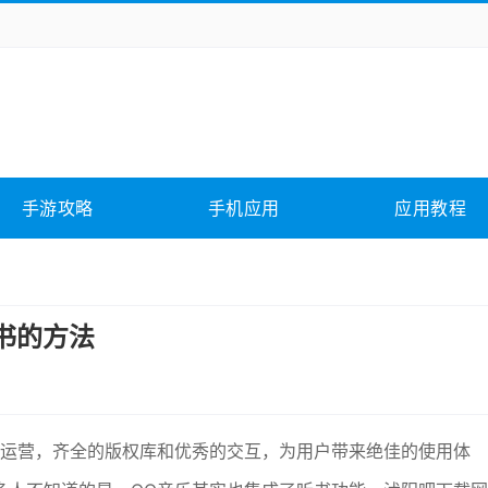
务办公
媒体影音
学习教育
拍照美颜
它游戏
冒险解谜
动作游戏
卡牌游戏
全相关
应用软件
影音软件
插件下载
手游攻略
手机应用
应用教程
合其它
软件教程
书的方法
发运营，齐全的版权库和优秀的交互，为用户带来绝佳的使用体