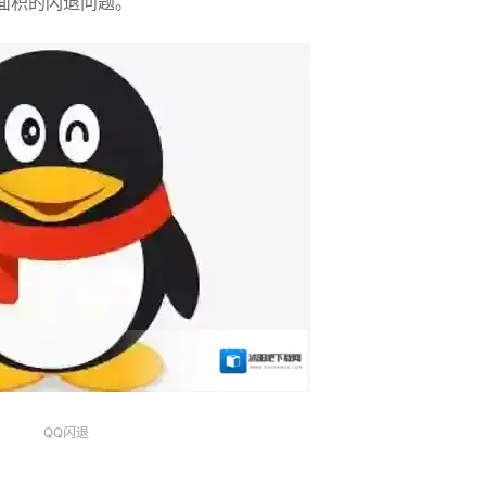
面积的闪退问题。
QQ闪退