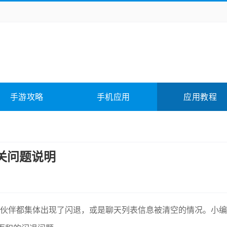
务办公
媒体影音
学习教育
拍照美颜
它游戏
冒险解谜
动作游戏
卡牌游戏
全相关
应用软件
影音软件
插件下载
手游攻略
手机应用
应用教程
合其它
软件教程
关问题说明
小伙伴都集体出现了闪退，或是聊天列表信息被清空的情况。小编