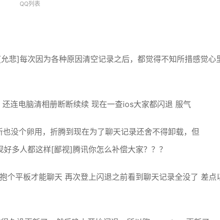
QQ列表
了[允悲]每次因为各种原因清空记录之后，都觉得不知所措感觉心
 还连电脑清相册断断续续 现在一查ios大家都闪退 服气
新也没个卵用，折腾到现在为了聊天记录还舍不得卸载，但
好多人都这样[鄙视]腾讯你怎么补偿大家？？？
得抱个平板才能聊天 再次登上闪退之前看到聊天记录全没了 差点