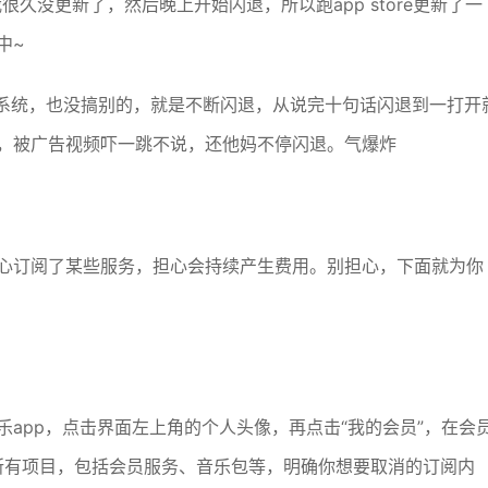
久没更新了，然后晚上开始闪退，所以跑app store更新了一
中~
和系统，也没搞别的，就是不断闪退，从说完十句话闪退到一打开
本，被广告视频吓一跳不说，还他妈不停闪退。气爆炸
小心订阅了某些服务，担心会持续产生费用。别担心，下面就为你
乐app，点击界面左上角的个人头像，再点击“我的会员”，在会
所有项目，包括会员服务、音乐包等，明确你想要取消的订阅内