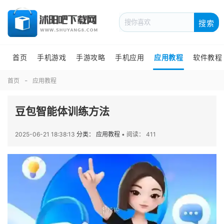
搜索
首页
手机游戏
手游攻略
手机应用
应用教程
软件教程
首页
应用教程
豆包智能体训练方法
2025-06-21 18:38:13
分类： 应用教程
•
阅读： 411