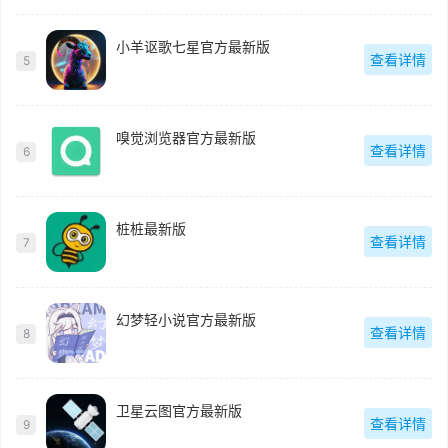
小羊讴歌七星官方最新版
查看详情
5
嗅觉浏览器官方最新版
查看详情
6
桩桩最新版
查看详情
7
幻梦轻小说官方最新版
查看详情
8
卫星云图官方最新版
查看详情
9