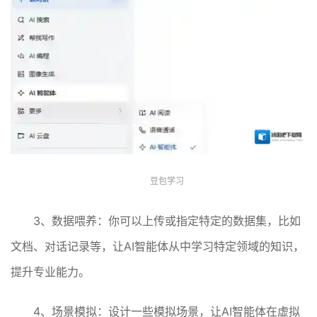
豆包学习
3、数据喂养：你可以上传或指定特定的数据集，比如
文档、对话记录等，让AI智能体从中学习特定领域的知识，
提升专业能力。
4、场景模拟：设计一些模拟场景，让AI智能体在虚拟