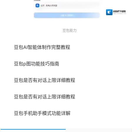
豆包能力
豆包AI智能体制作完整教程
豆包p图功能技巧指南
豆包是否有对话上限详细教程
豆包是否有对话上限详细教程
豆包手机助手模式功能详解