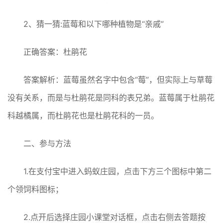
2、猜一猜:蓝莓和以下哪种植物是“亲戚”
正确答案：杜鹃花
答案解析：蓝莓虽然名字中包含“莓”，但实际上与草莓
没有关系，而是与杜鹃花是同科的表兄弟。蓝莓属于杜鹃花
科越橘属，而杜鹃花也是杜鹃花科的一员‌。
二、参与方法
1.在支付宝中进入蚂蚁庄园，点击下方三个图标中第二
个领饲料图标；
2.点开后选择庄园小课堂对话框，点击右侧去答题按